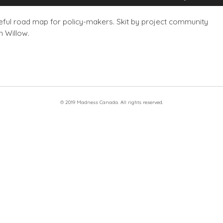
les
flèches
useful road map for policy-makers. Skit by project community
haut/bas
 Willow.
pour
augmente
ou
diminuer
le
volume.
© 2019 Madness Canada. All rights reserved.